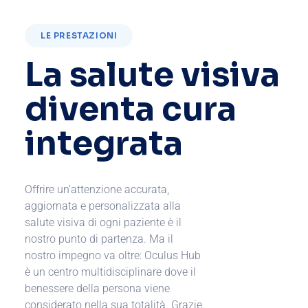
LE PRESTAZIONI
La salute visiva
diventa cura
integrata
Offrire un’attenzione accurata,
aggiornata e personalizzata alla
salute visiva di ogni paziente è il
nostro punto di partenza. Ma il
nostro impegno va oltre: Oculus Hub
è un centro multidisciplinare dove il
benessere della persona viene
considerato nella sua totalità.
Grazie